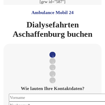
[grw id="587"]
Ambulance Mobil 24
Dialysefahrten
Aschaffenburg buchen
1
2
3
4
5
Wie lauten Ihre Kontaktdaten?