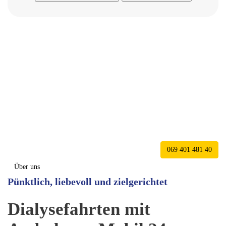
Dialysefahrten
jetzt informieren
Wir bieten Ihnen einen zuverlässigen und
einfühlsamen Dialysefahrdienst.
Informieren Sie
sich noch heute bei unseren Experten über die
Voraussetzungen und unser Leistungsspektrum
oder buchen Sie ganz bequem online!
069 401 481 40
Über uns
Pünktlich, liebevoll und zielgerichtet
Dialysefahrten mit