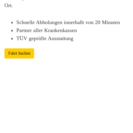
Ort.
Schnelle Abholungen innerhalb von 20 Minuten
Partner aller Krankenkassen
TÜV geprüfte Ausstattung
Fahrt buchen
Dialysefahrten Aschaffenburg
Dialysefahrten Bad Homburg
Dialysefahrten Bad Nauheim
Dialysefahrten Darmstadt
Dialysefahrten Frankfurt
Dialysefahrten Fulda
Dialysefahrten Friedberg
Dialysefahrten Hanau
Dialysefahrten Wiesbaden