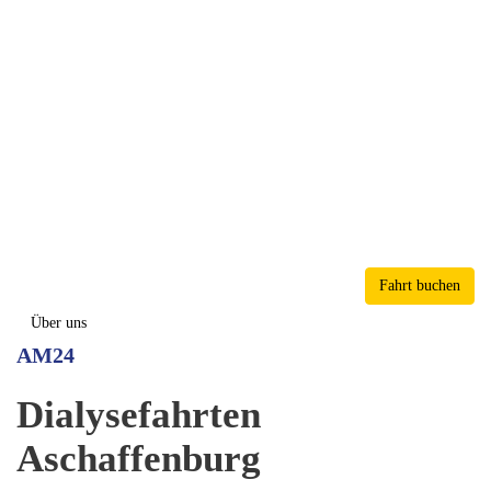
Familienunternehmen
seit 37 Jahren
Wir bieten Ihnen einen zuverlässigen und
einfühlsamen Dialysefahrdienst.
Informieren Sie
sich noch heute bei unseren Experten über die
Voraussetzungen und unser Leistungsspektrum
oder buchen Sie ganz bequem online!
Fahrt buchen
Über uns
AM24
Dialysefahrten
Aschaffenburg