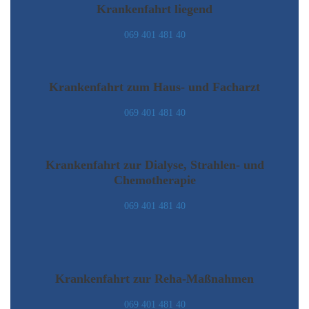
Krankenfahrt liegend
069 401 481 40
Krankenfahrt zum Haus- und Facharzt
069 401 481 40
Krankenfahrt zur Dialyse, Strahlen- und
Chemotherapie
069 401 481 40
Krankenfahrt zur Reha-Maßnahmen
069 401 481 40